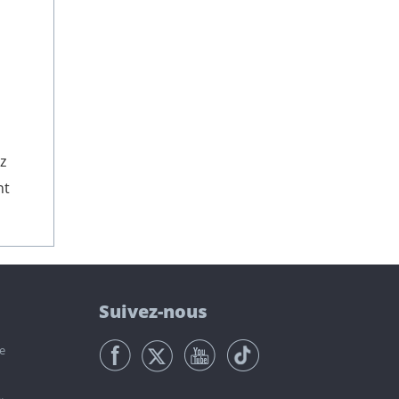
z
nt
Suivez-nous
e