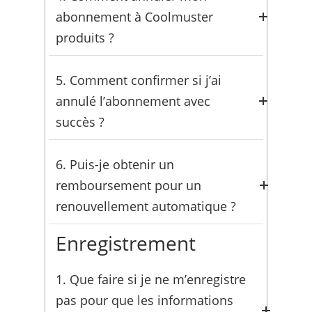
paiement
de manière sécurisée afin
abonnement à Coolmuster
d’assurer un processus de
produits ?
renouvellement futur sans
interruption.
Apprenez la bonne méthode pour
5. Comment confirmer si j’ai
annuler votre abonnement
annulé l’abonnement avec
Coolmuster
et éviter les frais
succès ?
indésirables.
Confirmez que votre annulation
6. Puis-je obtenir un
d’abonnement
a été traitée avec
remboursement pour un
succès avec notre liste de vérification
renouvellement automatique ?
de vérification.
Enregistrement
Demandez un
remboursement pour
des frais de renouvellement
1. Que faire si je ne m’enregistre
automatique accidentels
selon notre
pas pour que les informations
politique simple.