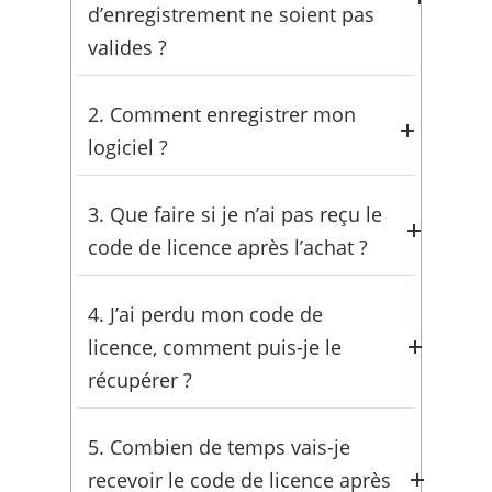
d’enregistrement ne soient pas
valides ?
Résolvez rapidement les erreurs de «
2. Comment enregistrer mon
informations d’enregistrement
logiciel ?
invalides
» grâce à ces étapes de
dépannage.
Complétez l’enregistrement de votre
3. Que faire si je n’ai pas reçu le
logiciel
sans problème en utilisant
code de licence après l’achat ?
nos méthodes d’activation
recommandées.
Trouvez des solutions si
votre code
4. J’ai perdu mon code de
de licence n’est pas arrivé après
licence, comment puis-je le
l’achat
– corrections courantes
récupérer ?
incluses.
Récupérez instantanément un code
5. Combien de temps vais-je
de licence perdu
via votre adresse e-
recevoir le code de licence après