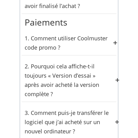
mail licenciée, la plateforme de
avoir finalisé l’achat ?
paiement ou les canaux d’assistance.
Paiements
Sachez exactement
quand vous
pouvez vous attendre à la livraison de
1. Comment utiliser Coolmuster
votre code de licence
après avoir
code promo ?
effectué le paiement.
Si vous avez reçu un code promo de
2. Pourquoi cela affiche-t-il
la part de Coolmusteret que vous ne
toujours « Version d’essai »
savez pas comment l’utiliser, cet
après avoir acheté la version
article peut vous aider à résoudre le
complète ?
problème.
Si vous avez payé pour le logiciel, mais
3. Comment puis-je transférer le
Voici les étapes détaillées :
après l’installation, il est toujours
logiciel que j’ai acheté sur un
indiqué « Essai ». C’est normal. Voici
Étape 1. Sélectionnez et ajoutez votre
nouvel ordinateur ?