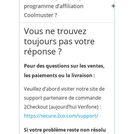
problèmes, consultez notre
FAQ sur
24 heures les jours ouvrés. La plupart
programme d’affiliation
vous obtenez dans la version payante.
les produits
pour des solutions
des clients reçoivent une réponse en
Coolmuster ?
L’enregistrement débloque toutes les
rapides.
quelques heures — souvent
fonctionnalités.
Vous ne trouvez
immédiatement.
Vous souhaitez
vous associer à
toujours pas votre
Coolmuster
? Pour rejoindre notre
réponse ?
programme d’affiliation, discuter de
coopération ou explorer des
Pour des questions sur les ventes,
opportunités de revente, veuillez
les paiements ou la livraison :
nous contacter directement à
.
biz@coolmuster.com
Veuillez d’abord visiter notre site de
support partenaire de commande
2Checkout (aujourd’hui Verifone) :
https://secure.2co.com/support/
Si votre problème reste non résolu