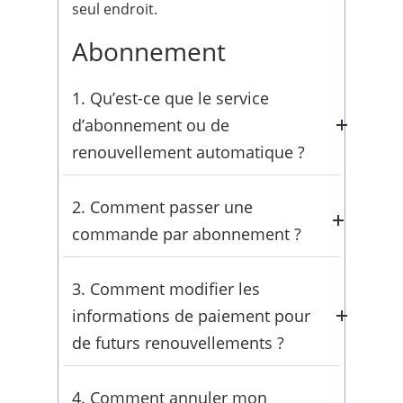
seul endroit.
Abonnement
1. Qu’est-ce que le service
d’abonnement ou de
renouvellement automatique ?
Comprenez comment notre
service
2. Comment passer une
d’abonnement/renouvellement
commande par abonnement ?
automatique
fonctionne pour gérer
efficacement vos paiements et y
Suivez notre guide étape par étape
3. Comment modifier les
accéder efficacement.
pour
passer avec succès une
informations de paiement pour
commande d’abonnement
pour un
de futurs renouvellements ?
service ininterrompu.
Mettez à jour vos informations de
4. Comment annuler mon