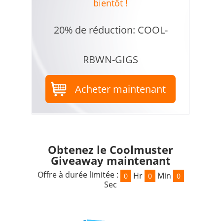
bientôt !
20% de réduction: COOL-
RBWN-GIGS
Acheter maintenant
Obtenez le Coolmuster
Giveaway maintenant
Offre à durée limitée :
Hr
Min
0
0
0
Sec