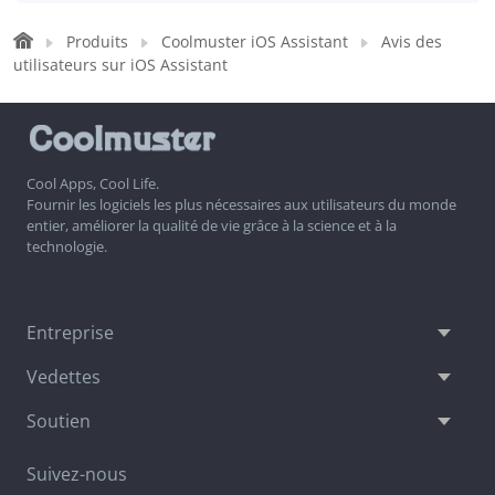
Produits
Coolmuster iOS Assistant
Avis des
utilisateurs sur iOS Assistant
Cool Apps, Cool Life.
Fournir les logiciels les plus nécessaires aux utilisateurs du monde
entier, améliorer la qualité de vie grâce à la science et à la
technologie.
Entreprise
Vedettes
Soutien
Suivez-nous