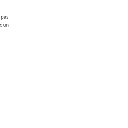
 pas
ec un