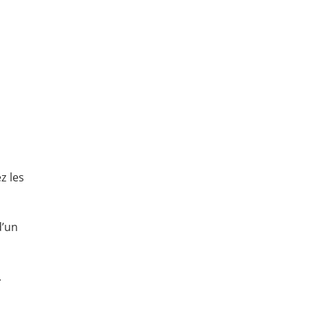
z les
d’un
.