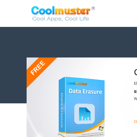
E
S
W
2
O