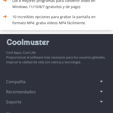
Los 8 mejores programas para convertir vídeo en
Windows 11/10/8/7 (gratuitos y de pago)
10 increíbles opciones para grabar la pantalla en
formato MP4: graba vídeos MP4 fácilmente.
Cool Apps, Cool Life.
Proporcionar el software más necesario para los usuarios globales,
mejorar la calidad de vida con ciencia y tecnología.
Compañía
Recomendados
Soporte