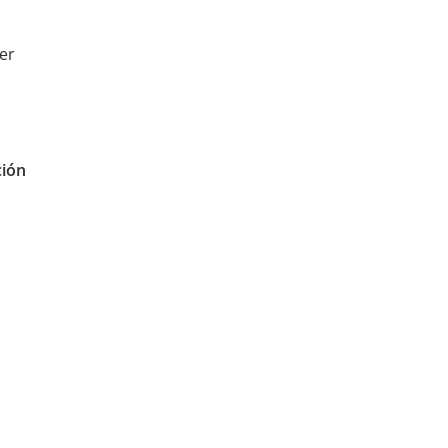
er
ión