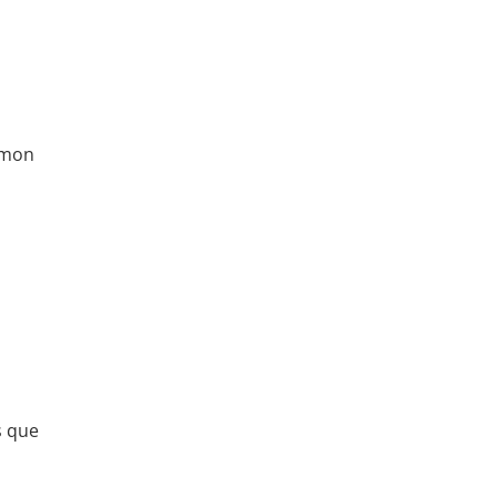
émon
a
s que