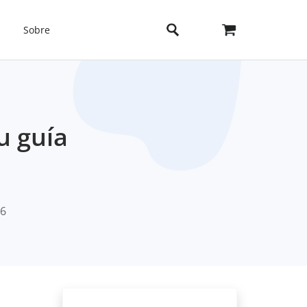
Sobre
u guía
26