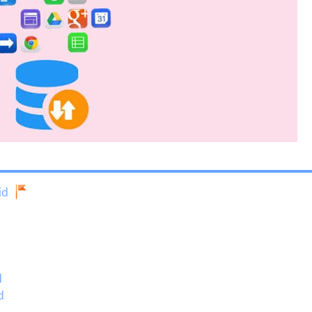
id
d
d