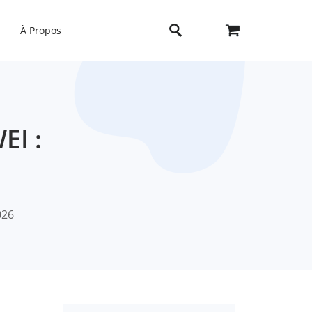
À Propos
EI :
026