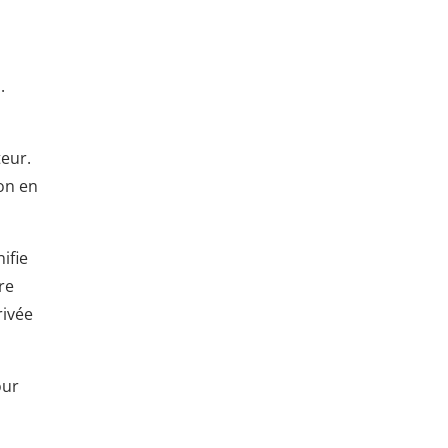
.
teur.
ion en
ifie
re
rivée
our