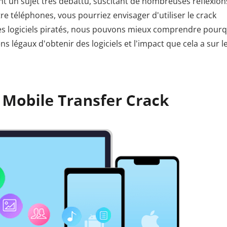
sont un sujet très débattu, suscitant de nombreuses réflexion
e téléphones, vous pourriez envisager d'utiliser le crack
les logiciels piratés, nous pouvons mieux comprendre pour
 légaux d'obtenir des logiciels et l'impact que cela a sur l