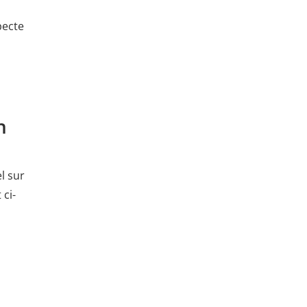
pecte
n
l sur
ci-