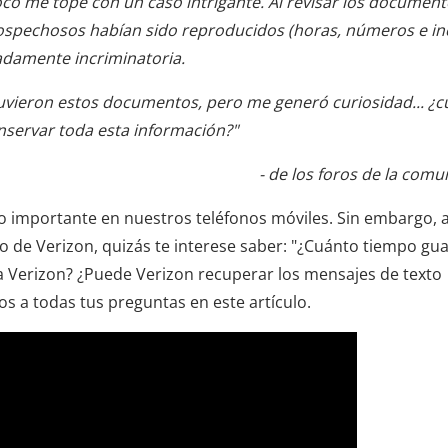
co me topé con un caso intrigante. Al revisar los document
sospechosos habían sido reproducidos (horas, números e in
adamente incriminatoria.
uvieron estos documentos, pero me generó curiosidad... ¿cu
nservar toda esta información?"
- de los foros de la com
o importante en nuestros teléfonos móviles. Sin embargo, 
io de Verizon, quizás te interese saber: "¿Cuánto tiempo gu
a Verizon? ¿Puede Verizon recuperar los mensajes de texto
 a todas tus preguntas en este artículo.