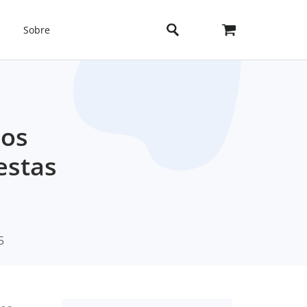
Sobre
los
estas
5