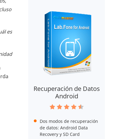
os,
cluso
ál es
unidad
a
arda
Recuperación de Datos
Android
Dos modos de recuperación
de datos: Android Data
Recovery y SD Card