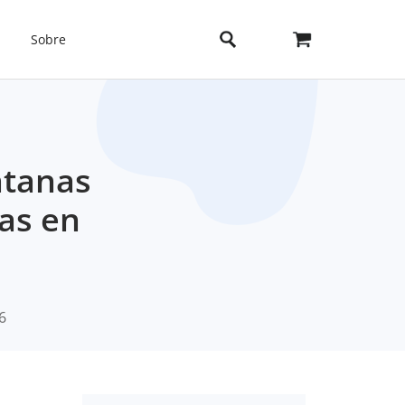
Sobre
ntanas
as en
6