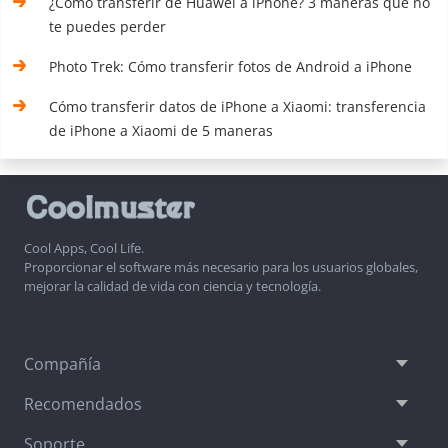
¿Cómo transferir de Huawei a iPhone? 3 maneras que no
te puedes perder
Photo Trek: Cómo transferir fotos de Android a iPhone
Cómo transferir datos de iPhone a Xiaomi: transferencia
de iPhone a Xiaomi de 5 maneras
Cool Apps, Cool Life.
Proporcionar el software más necesario para los usuarios globales,
mejorar la calidad de vida con ciencia y tecnología.
Compañía
Recomendados
Soporte