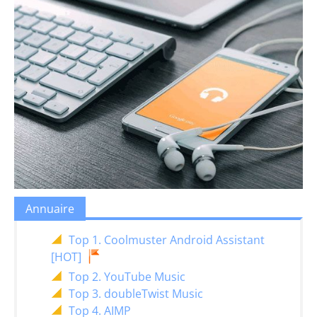
Annuaire
Top 1. Coolmuster Android Assistant
[HOT]
Top 2. YouTube Music
Top 3. doubleTwist Music
Top 4. AIMP