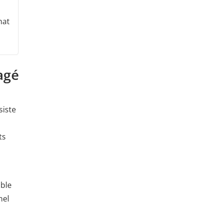
mat
agé
siste
ts
ible
nel