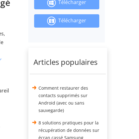
agé
Télécharger
Télécharger
es,
de
r
Articles populaires
Comment restaurer des
reil
contacts supprimés sur
Android (avec ou sans
sauvegarde)
8 solutions pratiques pour la
e
récupération de données sur
écran cassé Samsung