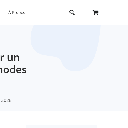
À Propos
r un
hodes
, 2026