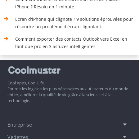
iPhone ? Résolu en 1 minute !
Écran d'iPhone qui clignote ? 9 solutions éprouvées pour
résoudre un problème d'écran clignotant.
Comment exporter des contacts Outlook vers Excel en
tant que pro en 3 astuces intelligentes
Cool Apps, Cool Life.
Fournir les logiciels les plus nécessaires aux utilisateurs du monde
entier, améliorer la qualité de vie grâce à la science et à la
technologie.
Entreprise
Vedettes