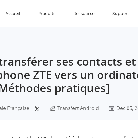
Accueil
Produits
Ressource
Support
ransférer ses contacts e
phone ZTE vers un ordina
[Méthodes pratiques]
ale Française
Transfert Android
Dec 05, 