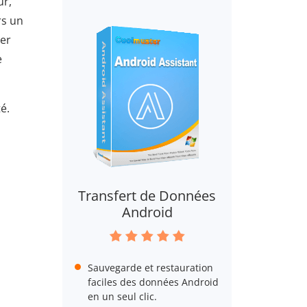
ur,
rs un
ter
e
é.
Transfert de Données
Android
Sauvegarde et restauration
faciles des données Android
en un seul clic.