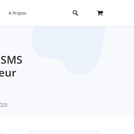
À Propos
t SMS
teur
2025