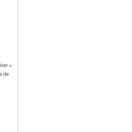
iser »
s de
a