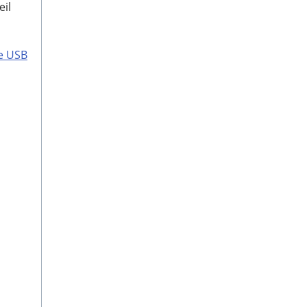
eil
ge USB