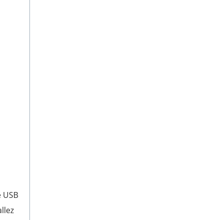
e USB
llez