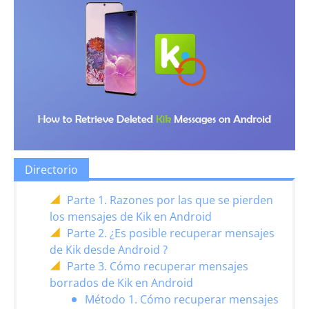
Directorio
Parte 1. Razones por las que se pierden
los mensajes de Kik en Android
Parte 2. ¿Es posible recuperar mensajes
de Kik desde Android ?
Parte 3. Cómo recuperar mensajes
borrados de Kik en Android
Método 1. Cómo recuperar mensajes