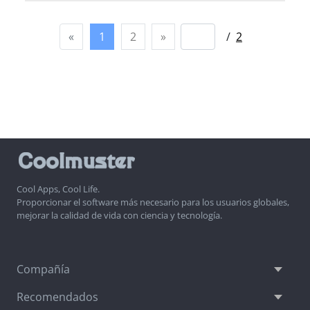
«
1
2
»
/
2
Cool Apps, Cool Life.
Proporcionar el software más necesario para los usuarios globales,
mejorar la calidad de vida con ciencia y tecnología.
Compañía
Recomendados