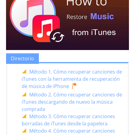
Directorio
Método 1. Cómo recuperar canciones de
iTunes con la herramienta de recuperación
de música de iPhone
Método 2. Cómo recuperar canciones de
iTunes descargando de nuevo la música
comprada
Método 3. Cómo recuperar canciones
borradas de iTunes desde la papelera
Método 4. Cómo recuperar canciones