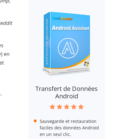
Bump,
Reddit
es
y) en
et
Transfert de Données
.
Android
Sauvegarde et restauration
faciles des données Android
en un seul clic.