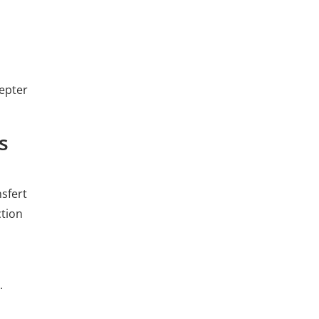
cepter
s
sfert
ction
.