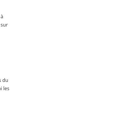
 à
 sur
s du
i les