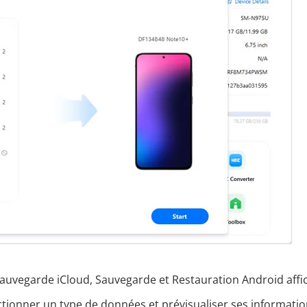
 sauvegarde iCloud, Sauvegarde et Restauration Android affi
tionner un type de données et prévisualiser ses informatio