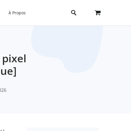
À Propos
pixel
que]
026