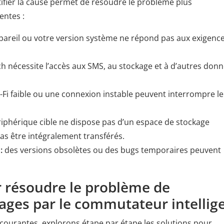
tifier la cause permet de résoudre le problème plus
entes :
pareil ou votre version système ne répond pas aux exigence
h nécessite l’accès aux SMS, au stockage et à d’autres don
-Fi faible ou une connexion instable peuvent interrompre le
riphérique cible ne dispose pas d’un espace de stockage
as être intégralement transférés.
:
des versions obsolètes ou des bugs temporaires peuvent
ur résoudre le problème de
ges par le commutateur intellig
courantes, explorons étape par étape les solutions pour