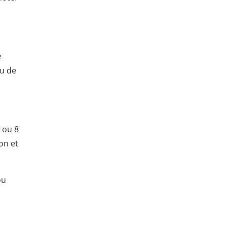
e
ou de
 ou 8
on et
ou