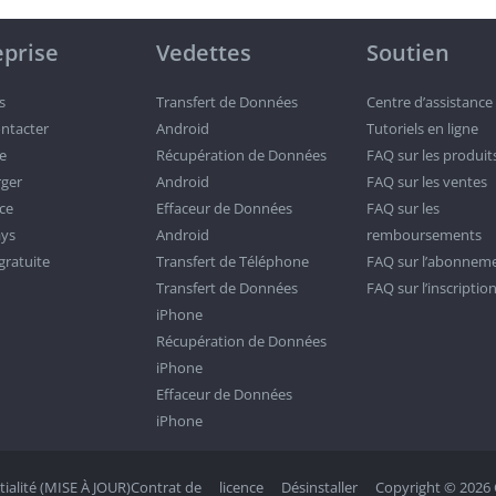
eprise
Vedettes
Soutien
s
Transfert de Données
Centre d’assistance
ntacter
Android
Tutoriels en ligne
e
Récupération de Données
FAQ sur les produit
rger
Android
FAQ sur les ventes
ce
Effaceur de Données
FAQ sur les
ys
Android
remboursements
gratuite
Transfert de Téléphone
FAQ sur l’abonnem
Transfert de Données
FAQ sur l’inscriptio
iPhone
Récupération de Données
iPhone
Effaceur de Données
iPhone
ialité (MISE À JOUR)Contrat de
licence
Désinstaller
Copyright © 2026 