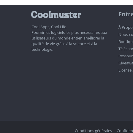
Entr
Cool Apps, Cool Life.
À Propo
Fournir les logiciels les plus nécessaires aux
Nous-co
utilisateurs du monde entier, améliorer la
Boutiqu
qualité de vie grâce à la science et à la
Télécha
technologie.
Ressour
Giveawa
License 
Conditions générales
Confident