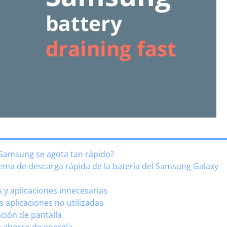
i Samsung se agota tan rápido?
lema de descarga rápida de la batería del Samsung Galaxy
s y aplicaciones innecesarias
s aplicaciones no utilizadas
ación de pantalla