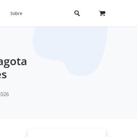
Sobre
agota
es
2026