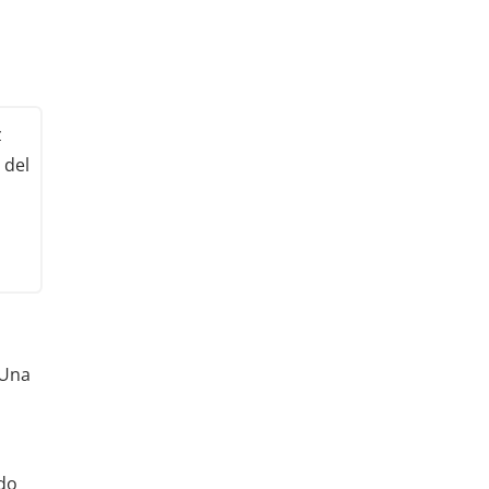
z
 del
 Una
ado