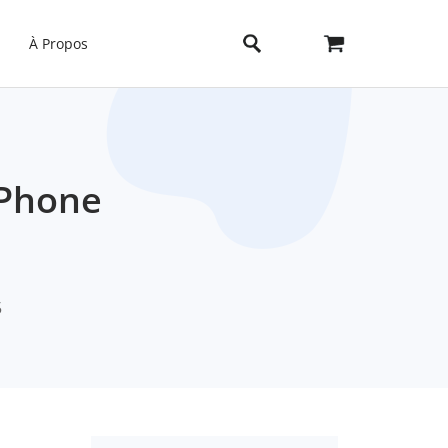
À Propos
iPhone
5