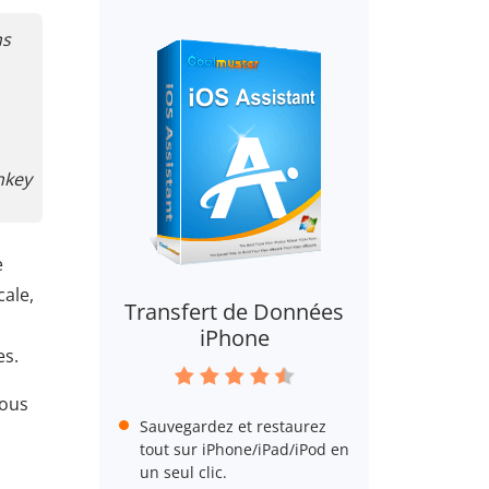
ns
nkey
e
cale,
Transfert de Données
iPhone
es.
vous
Sauvegardez et restaurez
tout sur iPhone/iPad/iPod en
un seul clic.