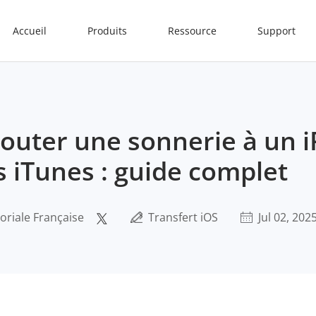
Accueil
Produits
Ressource
Support
uter une sonnerie à un 
s iTunes : guide complet
oriale Française
Transfert iOS
Jul 02, 202