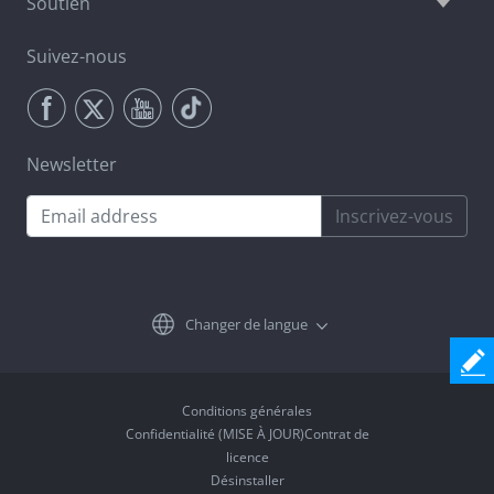
Soutien
Suivez-nous
Newsletter
Inscrivez-vous
Changer de langue
Conditions générales
Confidentialité (MISE À JOUR)Contrat de
licence
Désinstaller