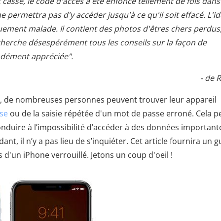
 cassé, le code d'accès a été enfoncé tellement de fois dans
 permettra pas d'y accéder jusqu'à ce qu'il soit effacé. L'i
ement malade. Il contient des photos d'êtres chers perdus
echerche désespérément tous les conseils sur la façon de
ndément appréciée".
- de 
ne, de nombreuses personnes peuvent trouver leur appareil
sse
ou de la saisie répétée d'un mot de passe erroné. Cela p
onduire à l’impossibilité d’accéder à des données important
t, il n’y a pas lieu de s’inquiéter. Cet article fournira un g
 d'un iPhone verrouillé. Jetons un coup d'oeil !