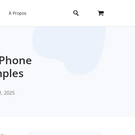
À Propos
iPhone
mples
1, 2025