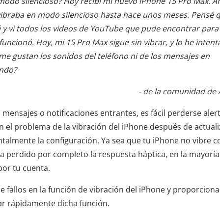
modo silencioso? Hoy recibí mi nuevo iPhone 15 Pro Max. A
e vibraba en modo silencioso hasta hace unos meses. Pensé 
é y vi todos los videos de YouTube que pude encontrar para
uncionó. Hoy, mi 15 Pro Max sigue sin vibrar, y lo he inten
e gustan los sonidos del teléfono ni de los mensajes en
ando?
- de la comunidad de 
mensajes o notificaciones entrantes, es fácil perderse aler
el problema de la vibración del iPhone después de actuali
entalmente la configuración. Ya sea que tu iPhone no vibre c
a perdido por completo la respuesta háptica, en la mayoría
por tu cuenta.
e fallos en la función de vibración del iPhone y proporciona
ar rápidamente dicha función.