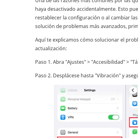
Una de las razones más comunes por las que
haya desactivado accidentalmente. Esto pued
restablecer la configuración o al cambiar l
solución de problemas más avanzados, primer
Aquí te explicamos cómo solucionar el prob
actualización:
Paso 1. Abra "Ajustes" > "Accesibilidad" > "Tác
Paso 2. Desplácese hasta "Vibración" y asegú