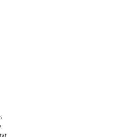
a
e
rar