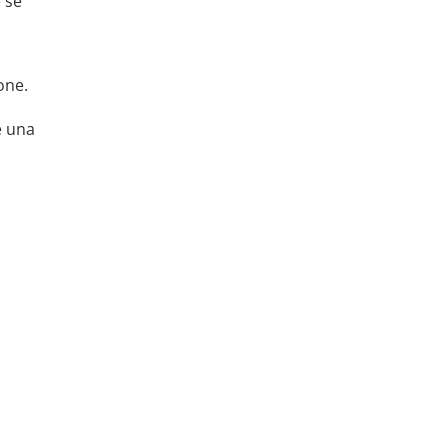
 se
one.
e una