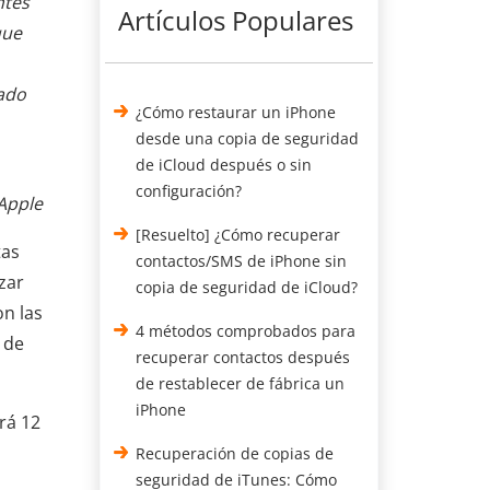
ntes
Artículos Populares
que
tado
¿Cómo restaurar un iPhone
desde una copia de seguridad
de iCloud después o sin
configuración?
Apple
[Resuelto] ¿Cómo recuperar
tas
contactos/SMS de iPhone sin
zar
copia de seguridad de iCloud?
on las
4 métodos comprobados para
 de
recuperar contactos después
de restablecer de fábrica un
iPhone
rá 12
Recuperación de copias de
seguridad de iTunes: Cómo