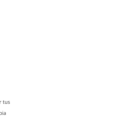
r tus
pia