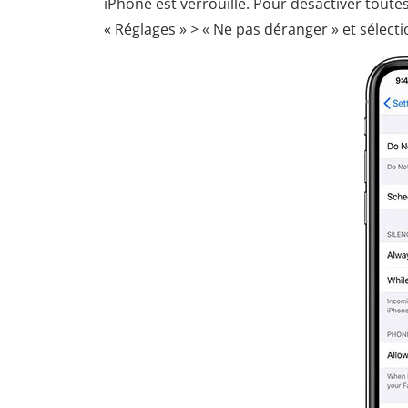
iPhone est verrouillé. Pour désactiver toutes
« Réglages » > « Ne pas déranger » et sélect