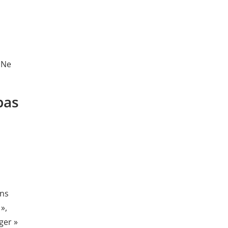
 Ne
pas
ins
»,
ger »