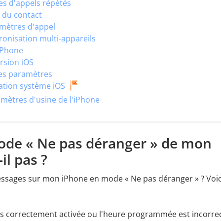
tes d'appels répétés
t du contact
amètres d'appel
hronisation multi-appareils
iPhone
ersion iOS
 les paramètres
ration système iOS
amètres d'usine de l'iPhone
mode « Ne pas déranger » de mon
il pas ?
essages sur mon iPhone en mode « Ne pas déranger » ? Voic
as correctement activée ou l'heure programmée est incorrec