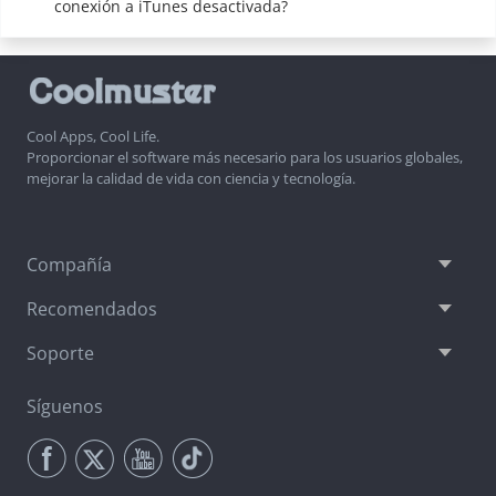
conexión a iTunes desactivada?
Cool Apps, Cool Life.
Proporcionar el software más necesario para los usuarios globales,
mejorar la calidad de vida con ciencia y tecnología.
Compañía
Recomendados
Soporte
Síguenos