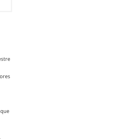
estre
rores
 que
.