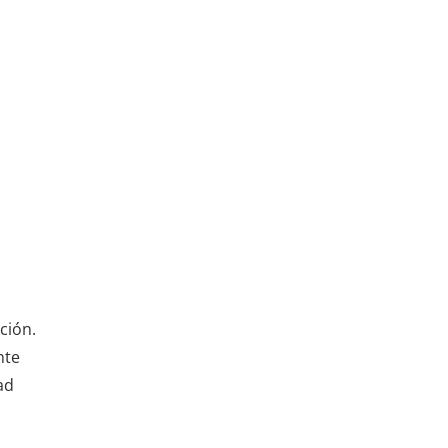
ción.
nte
ad