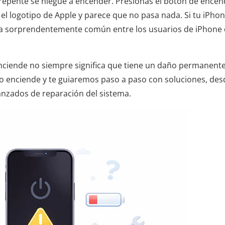
repente se niegue a encender. Presionas el botón de encen
 el logotipo de Apple y parece que no pasa nada. Si tu iPho
ema sorprendentemente común entre los usuarios de iPhone
nciende no siempre significa que tiene un daño permanente
no enciende y te guiaremos paso a paso con soluciones, des
nzados de reparación del sistema.