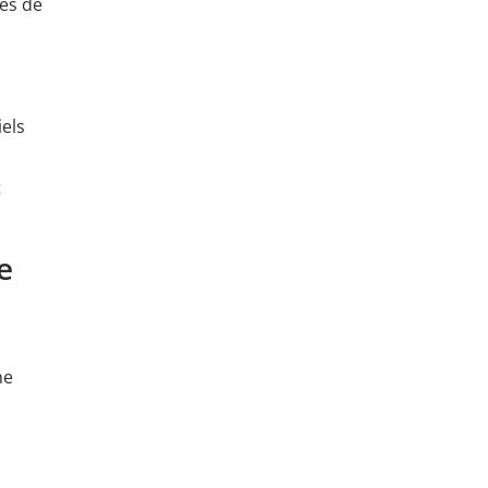
mes de
els
t
e
ne