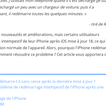
es. J'utilisais mon téléphone quand il s'est déchargé (je su
 rechargé un peu avec un chargeur de voiture, puis il a
nt, il redémarre toutes les quelques minutes. »
- tiré de 
 nouveautés et améliorations, mais certains utilisateurs
ntempestif de leur iPhone après iOS mise à jour 18, ce qui
sation normale de l'appareil. Alors, pourquoi l'iPhone redémar
 Comment résoudre ce problème ? Cet article vous apportera 
émarre-t-il sans cesse après la dernière mise à jour ?
oblème de redémarrage intempestif de l'iPhone après une
age de l'iPhone
SIM