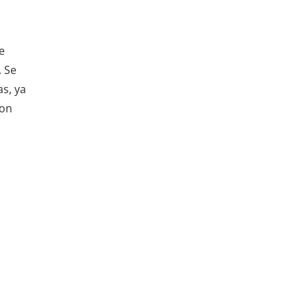
e
. Se
as, ya
son